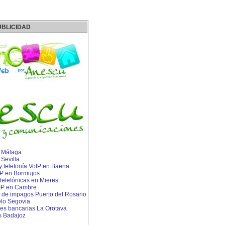
UBLICIDAD
n Málaga
 Sevilla
 y telefonía VoIP en Baena
IP en Bormujos
telefónicas en Mieres
s IP en Cambre
de impagos Puerto del Rosario
lo Segovia
s bancarias La Orotava
s Badajoz