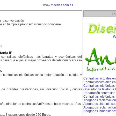
www.fruterias.com.es
P
n la conversación
e en tiempo a propósito y cuando conviene
id
efonia IP
centralitas telefónicas más baratas y económicas del
para que elijas el mejor proveedor de telefonía y acceso
ao
e centralitas telefónicas con la mejor relación de calidad y
Centralitas virtuales e
Centralitas virtuales en
Centralitas telefónicas
es de grandes prestaciones, sin inversión inicial y cuotas
Operador de telefonía 
Reparación centralitas 
Centralitas telefónica
Abogados reclamación 
aña ofreciendo centralitas VoIP desde hace muchos años.
Abogados cláusula sue
Abogados reclamacione
Abogados inmobiliario
icas. 8 extensiones desde 250 Euros.