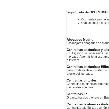
Significado de OPORTUNO
Ocurrente y pronto e
Que se hace o suced
Abogados Madrid
Los mejores abogados de Madr
Centralitas telefonicas y tel
En Gigavoz te ofrecemos las 
mercado. Además te asesoramos 
a Internet.
Centralitas telefonicas Bilb
Servicio de venta e instalación d
precio del mercado.
Centralitas virtuales
Centralitas telefónicas virtual
mensuales mínimas.
Centralitas IP
Gigavoz ha sido pionero en Esp
Centralitas telefonicas Avila
Centralitas telefónicas económ