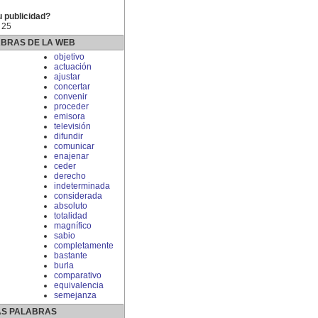
u publicidad?
 25
ABRAS DE LA WEB
objetivo
actuación
ajustar
concertar
convenir
proceder
emisora
televisión
difundir
comunicar
enajenar
ceder
derecho
indeterminada
considerada
absoluto
totalidad
magnífico
sabio
completamente
bastante
burla
comparativo
equivalencia
semejanza
S PALABRAS