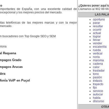
do
¿Quieres poner aquí t
mportantes de España, con una excelente calidad de
Llamanos al 902 88 66
 excepcional y los mejores precios del mercado.
LAS PAL
oportuno
litas telefónicas de las mejores marcas y con la mejor
parar
l mercado.
resultar
ocurrir
actual
 en buscadores con Top Google SEO y SEM
lograr
llevar
vender
elona
escalerilla
rueda
al Requena
vertical
noria
impagos Grado
maroma
cadena
impagos Arucas
calor
trasladar
abra
tono
pasión
lefonía VoIP en Puçol
éxtasis
trayecto
fijo
servicio
autocar
habla
discurso
OTRA